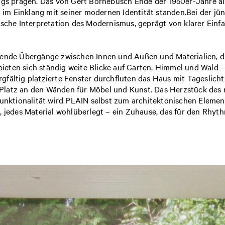
s prägen. Das von Gert Bornebusch Ende der 1950er-Jahre al
ht im Einklang mit seiner modernen Identität standen.Bei der j
sische Interpretation des Modernismus, geprägt von klarer Einfa
eßende Übergänge zwischen Innen und Außen und Materialien, 
eten sich ständig weite Blicke auf Garten, Himmel und Wald – 
gfältig platzierte Fenster durchfluten das Haus mit Tageslich
Platz an den Wänden für Möbel und Kunst. Das Herzstück des r
 Funktionalität wird PLAIN selbst zum architektonischen Eleme
t, jedes Material wohlüberlegt – ein Zuhause, das für den Rhy