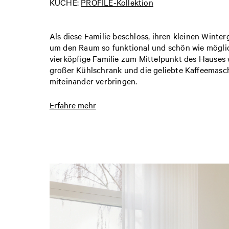
KÜCHE:
PROFILE-Kollektion
Als diese Familie beschloss, ihren kleinen Winte
um den Raum so funktional und schön wie möglich
vierköpfige Familie zum Mittelpunkt des Hauses w
großer Kühlschrank und die geliebte Kaffeemasc
miteinander verbringen.
Die Besitzer entschieden sich für
PROFILE Schrä
Erfahre mehr
Marmor gewählt. Sie nutzten die Deckenhöhe als 
minimalistischen Look des Raumes erhalten. Das
schön.