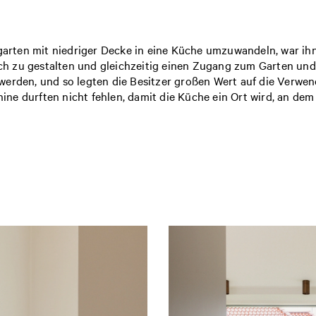
rgarten mit niedriger Decke in eine Küche umzuwandeln, war ih
 zu gestalten und gleichzeitig einen Zugang zum Garten und vi
erden, und so legten die Besitzer großen Wert auf die Verwend
hine durften nicht fehlen, damit die Küche ein Ort wird, an
nke
in 'Sand', mit Holzschubladen und zusätzlichen Schränken 
Stauraum und fügten Schränke hinzu, die optisch nicht zu vie
 anpassbare, modulare Design von Reform machte dieses Vorh