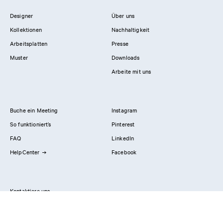
Designer
Über uns
Kollektionen
Nachhaltigkeit
Arbeitsplatten
Presse
Muster
Downloads
Arbeite mit uns
Buche ein Meeting
Instagram
So funktioniert’s
Pinterest
FAQ
LinkedIn
HelpCenter
Facebook
Kontaktiere uns
Showrooms
Professionals