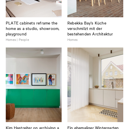
PLATE cabinets reframe the
Rebekka Bay's Küche
home as a studio, showroom,
verschmilzt mit der
playground
bestehenden Architektur
Homes | People
Homes
Kim Hastreiter on archiving a
Ein ehemaliger Wintergarten