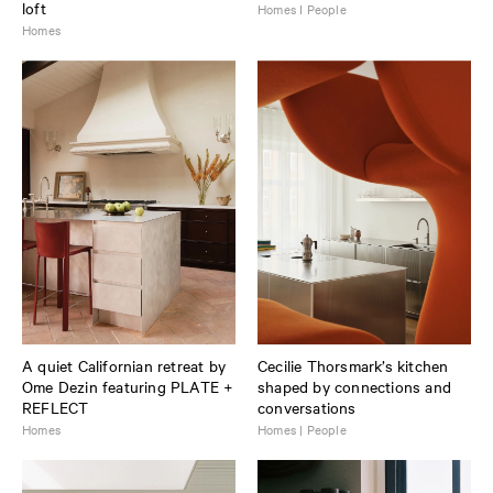
loft
Homes I People
Homes
A quiet Californian retreat by
Cecilie Thorsmark’s kitchen
Ome Dezin featuring PLATE +
shaped by connections and
REFLECT
conversations
Homes
Homes | People