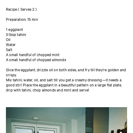
Recipe ( Serves 2 )
Preparation: 15 min
1 eggplant
3 tbsp tahini
Oil
Water
Salt
A small handful of chopped mint
A small handful of chopped almonds
Slice the eggplant, drizzle oil on both sides, and fry till they’re golden and
crispy.
Mix tahini, water, oil, and salt till you get a creamy dressing—it needs a
good stir! Place the eggplant in a beautiful pattern on a large flat plate,
drip with tahini, chop almonds and mint and serve!