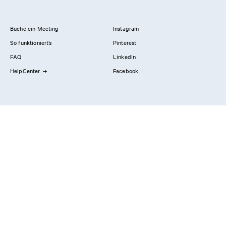
Buche ein Meeting
Instagram
So funktioniert’s
Pinterest
FAQ
LinkedIn
HelpCenter
Facebook
Kontaktiere uns
Showrooms
Professionals
Privacy Policy
Impressum