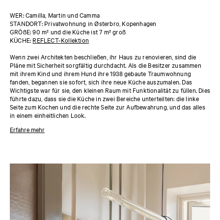
WER: Camilla, Martin und Camma
STANDORT: Privatwohnung in Østerbro, Kopenhagen
GRÖßE: 90 m² und die Küche ist 7 m² groß
KÜCHE:
REFLECT-Kollektion
Wenn zwei Architekten beschließen, ihr Haus zu renovieren, sind die
Pläne mit Sicherheit sorgfältig durchdacht. Als die Besitzer zusammen
mit ihrem Kind und ihrem Hund ihre 1938 gebaute Traumwohnung
fanden, begannen sie sofort, sich ihre neue Küche auszumalen. Das
Wichtigste war für sie, den kleinen Raum mit Funktionalität zu füllen. Dies
führte dazu, dass sie die Küche in zwei Bereiche unterteilten: die linke
Seite zum Kochen und die rechte Seite zur Aufbewahrung, und das alles
in einem einheitlichen Look.
Die Eigentümer haben sich dafür entschieden, die ursprüngliche Glastür
Erfahre mehr
zu behalten und somit die Möglichkeit geschaffen, den Raum vom Rest
der Wohnung abzutrennen. Bei der Gestaltung lag der Schwerpunkt für
die Eigentümer darauf, die Küche funktional zu gestalten, anstatt sie zu
einem Gemeinschaftsraum zu machen. Allerdings achteten sie darauf,
dass der kleine Raum selbst zu einer optischen Attraktion wurde. Da die
Küche so klein ist (nur 7 Quadratmeter!), war es entscheidend, das Licht
optimal zu nutzen. Aus diesem Grund fiel die Wahl auf die
REFLECT-
Kollektion
von Jean Nouvel. Die reflektierende Metalloberfläche in
Kombination mit der hochwertigen Verarbeitung und Langlebigkeit
machte sie zur idealen Wahl für diesen Raum.