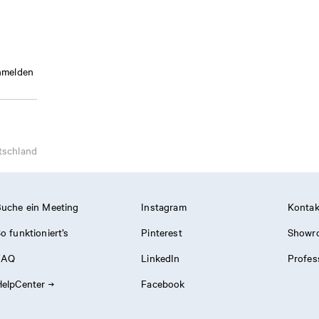
melden
tschland
uche ein Meeting
Instagram
Kontak
o funktioniert’s
Pinterest
Showr
FAQ
LinkedIn
Profes
elpCenter
Facebook