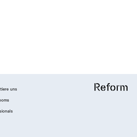
tiere uns
ooms
sionals