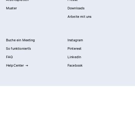
Muster
Downloads
Arbeite mit uns
Buche ein Meeting
Instagram
So funktioniert’s
Pinterest
FAQ
LinkedIn
HelpCenter
Facebook
Kontaktiere uns
Showrooms
Professionals
Privacy Policy