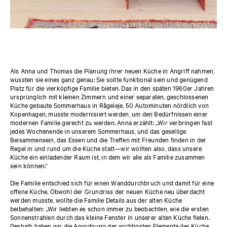
Als Anna und Thomas die Planung ihrer neuen Küche in Angriff nahmen,
wussten sie eines ganz genau: Sie sollte funktional sein und genügend
Platz für die vierköpfige Familie bieten. Das in den späten 1960er Jahren
ursprünglich mit kleinen Zimmern und einer separaten, geschlossenen
Küche gebaute Sommerhaus in Rågeleje, 50 Autominuten nördlich von
Kopenhagen, musste modernisiert werden, um den Bedürfnissen einer
modernen Familie gerecht zu werden. Anna erzählt: „Wir verbringen fast
jedes Wochenende in unserem Sommerhaus, und das gesellige
Beisammensein, das Essen und die Treffen mit Freunden finden in der
Regel in und rund um die Küche statt—wir wollten also, dass unsere
Küche ein einladender Raum ist, in dem wir alle als Familie zusammen
sein können.“
Die Familie entschied sich für einen Wanddurchbruch und damit für eine
offene Küche. Obwohl der Grundriss der neuen Küche neu überdacht
werden musste, wollte die Familie Details aus der alten Küche
beibehalten: „Wir liebten es schon immer zu beobachten, wie die ersten
Sonnenstrahlen durch das kleine Fenster in unserer alten Küche fielen.
Deshalb haben wir die Anordnung der wichtigsten Elemente der Küche