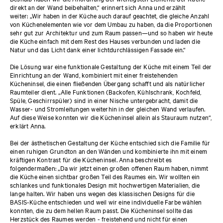
direkt an der Wand beibehalten,“ erinnert sich Anna und erzählt
weiter: „Wir haben in der Küche auch darauf geachtet, die gleiche Anzahl
von Küchenelementen wie vor dem Umbau zu haben, da die Proportionen
sehr gut zur Architektur und zum Raum passen—und so haben wir heute
die Küche einfach mit dem Rest des Hauses verbunden und laden die
Natur und das Licht dank einer lichtdurchlässigen Fassade ein.“
Die Lösung war eine funktionale Gestaltung der Küche mit einem Teil der
Einrichtung an der Wand, kombiniert mit einer freistehenden
Kücheninsel, die einen fließenden Übergang schafft und als natürlicher
Raumteiler dient. „Alle Funktionen (Backofen, Kühlschrank, Kochfeld,
Spüle, Geschirrspüler) sind in einer Nische untergebracht, damit die
Wasser- und Stromleitungen weiterhin in der gleichen Wand verlaufen.
Auf diese Weise konnten wir die Kücheninsel allein als Stauraum nutzen“,
erklärt Anna.
Bei der ästhetischen Gestaltung der Küche entschied sich die Familie für
einen ruhigen Grundton an den Wänden und kombinierte ihn mit einem
kräftigen Kontrast für die Kücheninsel. Anna beschreibt es
folgendermaßen: „Da wir jetzt einen großen offenen Raum haben, nimmt
die Küche einen sichtbar großen Teil des Raumes ein. Wir wollten ein
schlankes und funktionales Design mit hochwertigen Materialien, die
lange halten. Wir haben uns wegen des klassischen Designs für die
BASIS-Küche entschieden und weil wir eine individuelle Farbe wählen
konnten, die zu dem hellen Raum passt. Die Kücheninsel sollte das
Herzstück des Raumes werden - freistehend und nicht für einen