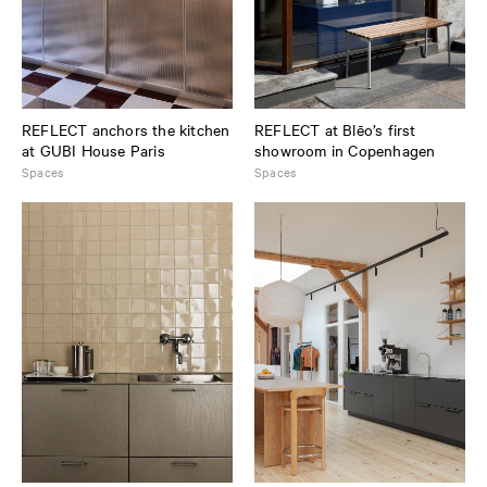
REFLECT anchors the kitchen
REFLECT at Blēo’s first
at GUBI House Paris
showroom in Copenhagen
Spaces
Spaces