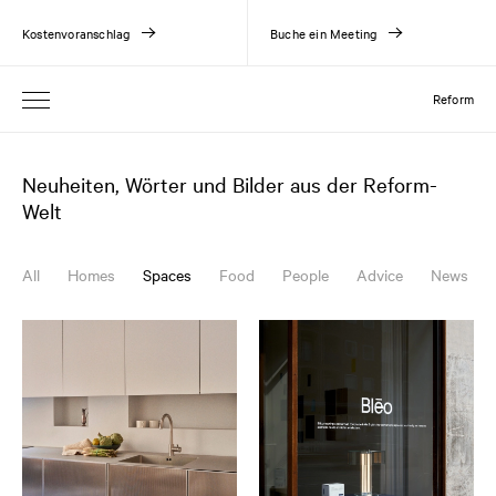
Kostenvoranschlag
Buche ein Meeting
Reform
Neuheiten, Wörter und Bilder aus der Reform-
Welt
All
Homes
Spaces
Food
People
Advice
News