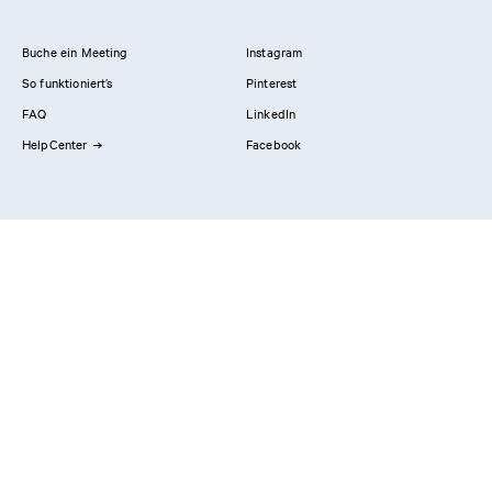
Buche ein Meeting
Instagram
So funktioniert’s
Pinterest
FAQ
LinkedIn
HelpCenter
Facebook
Kontaktiere uns
Showrooms
Professionals
Privacy Policy
Impressum