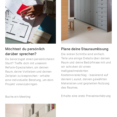
Möchtest du persönlich
Plane deine Stauraumlösung
darüber sprechen?
Die ersten Schritte sind einfach.
Teile uns einige Details über deinen
Du bevorzugst einen persönlicheren
Raum und deine Bedürfnisse mit und
Start? Treffe dich mit unserem
wir schicken dir einen
Reform-Spezialisten, um deinen
maßgeschneiderten
Raum, deine Vorlieben und deinen
Kostenvoranschlag - basierend auf
Zeitplan zu besprechen - erhalte
deinem Layout, deinen gewählten
eine individuelle Beratung, um dein
Materialien und geplanten Nutzung
Projekt voranzubringen.
des Raumes.
Erhalte eine erste Preiseinschätzung
Buche ein Meeting