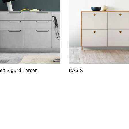
it Sigurd Larsen
BASIS