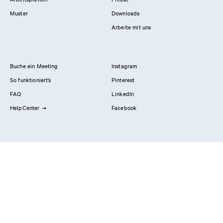
Muster
Downloads
Arbeite mit uns
Buche ein Meeting
Instagram
So funktioniert’s
Pinterest
FAQ
LinkedIn
HelpCenter
Facebook
Kontaktiere uns
Showrooms
Professionals
Privacy Policy