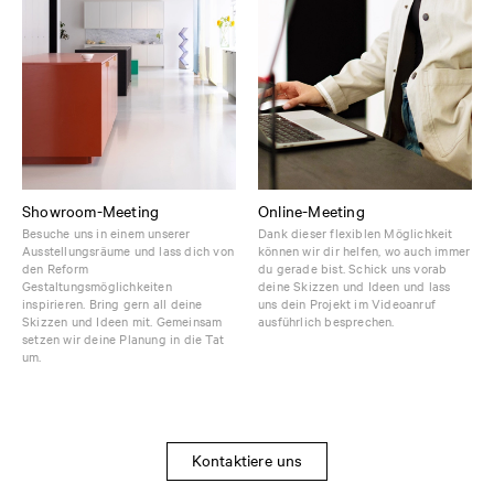
Showroom-Meeting
Online-Meeting
Besuche uns in einem unserer
Dank dieser flexiblen Möglichkeit
Ausstellungsräume und lass dich von
können wir dir helfen, wo auch immer
den Reform
du gerade bist. Schick uns vorab
Gestaltungsmöglichkeiten
deine Skizzen und Ideen und lass
inspirieren. Bring gern all deine
uns dein Projekt im Videoanruf
Skizzen und Ideen mit. Gemeinsam
ausführlich besprechen.
setzen wir deine Planung in die Tat
um.
Kontaktiere uns