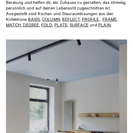
Beratung und helfen dir, ein Zuhause zu gestalten, das stimmig,
persönlich und auf deinen Lebensstil zugeschnitten ist.
Ausgestellt sind Küchen und Stauraumlösungen aus den
Kollektione
BASIS
,
COLUMN
,
REFLECT
,
PROFILE
,
FRAME
,
MATCH
,
DEGREE
,
FOLD
,
PLATE
,
SURFACE
und
PLAIN
.