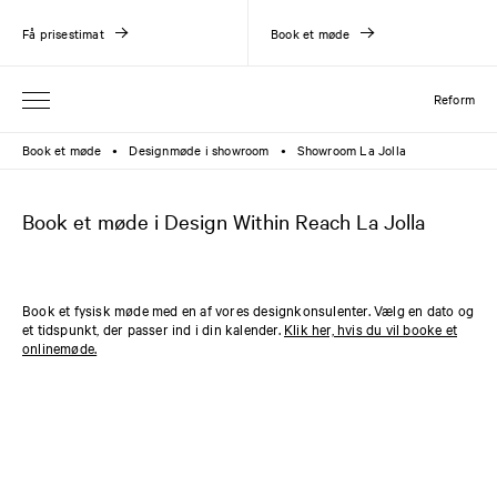
Få prisestimat
Book et møde
Reform
Book et møde
Designmøde i showroom
Showroom La Jolla
●
●
Book et møde i Design Within Reach La Jolla
Book et fysisk møde med en af vores designkonsulenter. Vælg en dato og
et tidspunkt, der passer ind i din kalender.
Klik her, hvis du vil booke et
onlinemøde.