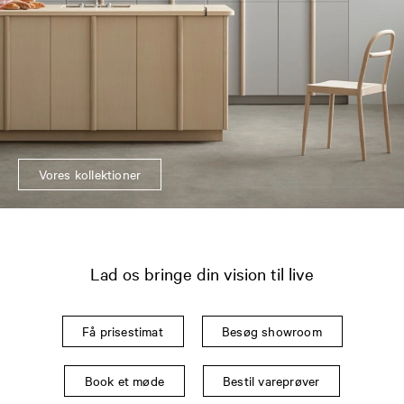
Vores kollektioner
Lad os bringe din vision til live
Få prisestimat
Besøg showroom
Book et møde
Bestil vareprøver