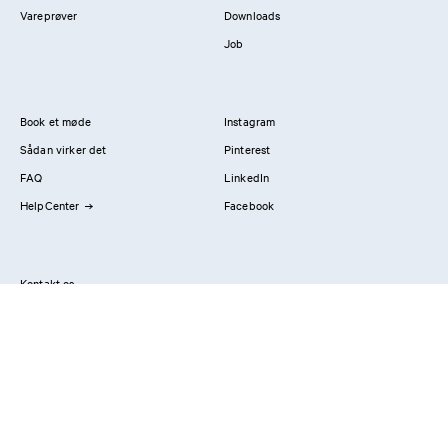
Vareprøver
Downloads
Job
Book et møde
Instagram
Sådan virker det
Pinterest
FAQ
LinkedIn
HelpCenter
Facebook
Kontakt os
Showrooms
Professionals
Privatlivspolitik
Imprint