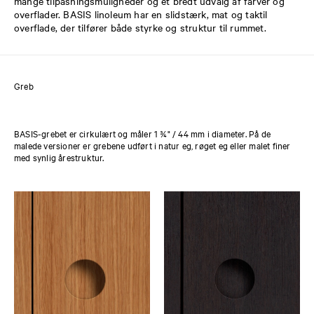
mange tilpasningsmuligheder og et bredt udvalg af farver og
overflader. BASIS linoleum har en slidstærk, mat og taktil
overflade, der tilfører både styrke og struktur til rummet.
Greb
BASIS-grebet er cirkulært og måler 1 ¾" / 44 mm i diameter. På de
malede versioner er grebene udført i natur eg, røget eg eller malet finer
med synlig årestruktur.