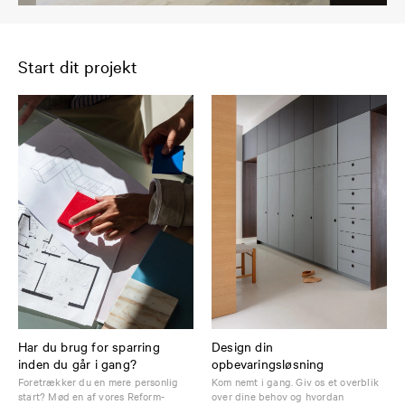
Start dit projekt
Har du brug for sparring
Design din
inden du går i gang?
opbevaringsløsning
Foretrækker du en mere personlig
Kom nemt i gang. Giv os et overblik
start? Mød en af vores Reform-
over dine behov og hvordan