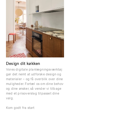
Design dit køkken
Vores digitale planlægningsværktøj
gør det nemt at udforske design og
materialer – og få overblik over dine
muligheder. Fortæl os om dine behov
og dine ønsker, så vender vi tilbage
med et prisoverslag tilpasset dine
valg.
Kom godt fra start