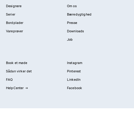
Designere
Om os
Serier
Bæredygtighed
Bordplader
Presse
Vareprøver
Downloads
Job
Book et møde
Instagram
Sådan virker det
Pinterest
FAQ
LinkedIn
HelpCenter
Facebook
Kontakt os
Showrooms
Professionals