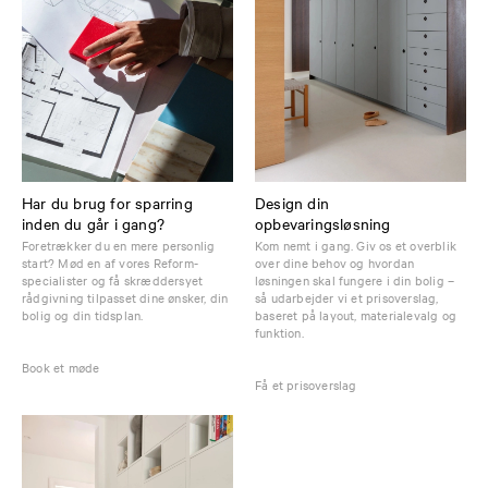
Har du brug for sparring
Design din
inden du går i gang?
opbevaringsløsning
Foretrækker du en mere personlig
Kom nemt i gang. Giv os et overblik
start? Mød en af vores Reform-
over dine behov og hvordan
specialister og få skræddersyet
løsningen skal fungere i din bolig –
rådgivning tilpasset dine ønsker, din
så udarbejder vi et prisoverslag,
bolig og din tidsplan.
baseret på layout, materialevalg og
funktion.
Book et møde
Få et prisoverslag