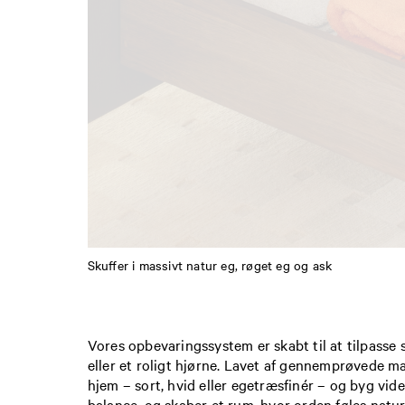
Skuffer i massivt natur eg, røget eg og ask
Vores opbevaringssystem er skabt til at tilpasse 
eller et roligt hjørne. Lavet af gennemprøvede mat
hjem – sort, hvid eller egetræsfinér – og byg vide
balance, og skaber et rum, hvor orden føles natur