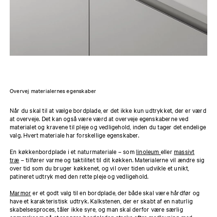
Overvej materialernes egenskaber
Når du skal til at vælge bordplade, er det ikke kun udtrykket, der er værd
at overveje. Det kan også være værd at overveje egenskaberne ved
materialet og kravene til pleje og vedligehold, inden du tager det endelige
valg. Hvert materiale har forskellige egenskaber.
En køkkenbordplade i et naturmateriale – som
linoleum
eller
massivt
træ
– tilfører varme og taktilitet til dit køkken. Materialerne vil ændre sig
over tid som du bruger køkkenet, og vil over tiden udvikle et unikt,
patineret udtryk med den rette pleje og vedligehold.
Marmor
er et godt valg til en bordplade, der både skal være hårdfør og
have et karakteristisk udtryk. Kalkstenen, der er skabt af en naturlig
skabelsesproces, tåler ikke syre, og man skal derfor være særlig
opmærksom på at rengøre bordpladen straks efter madlavning med