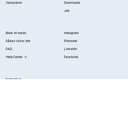
Vareprøver
Downloads
Job
Book et møde
Instagram
Sådan virker det
Pinterest
FAQ
LinkedIn
HelpCenter
Facebook
Kontakt os
Showrooms
Professionals
Privatlivspolitik
Imprint