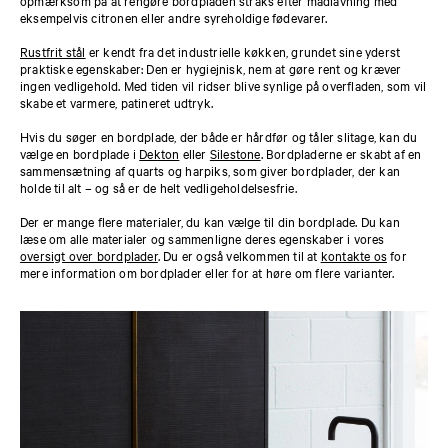
eksempelvis citronen eller andre syreholdige fødevarer.
Rustfrit stål
er kendt fra det industrielle køkken, grundet sine yderst
praktiske egenskaber: Den er hygiejnisk, nem at gøre rent og kræver
ingen vedligehold. Med tiden vil ridser blive synlige på overfladen, som vil
skabe et varmere, patineret udtryk.
Hvis du søger en bordplade, der både er hårdfør og tåler slitage, kan du
vælge en bordplade i
Dekton
eller
Silestone
. Bordpladerne er skabt af en
sammensætning af quarts og harpiks, som giver bordplader, der kan
holde til alt – og så er de helt vedligeholdelsesfrie.
Der er mange flere materialer, du kan vælge til din bordplade. Du kan
læse om alle materialer og sammenligne deres egenskaber i vores
oversigt over bordplader
. Du er også velkommen til at
kontakte os
for
mere information om bordplader eller for at høre om flere varianter.