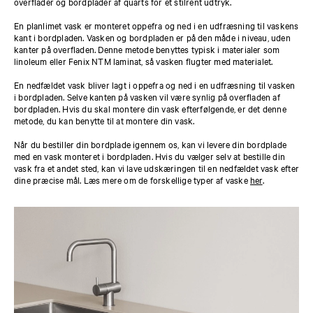
overflader og bordplader af quarts for et stilrent udtryk.
En planlimet vask er monteret oppefra og ned i en udfræsning til vaskens
kant i bordpladen. Vasken og bordpladen er på den måde i niveau, uden
kanter på overfladen. Denne metode benyttes typisk i materialer som
linoleum eller Fenix NTM laminat, så vasken flugter med materialet.
En nedfældet vask bliver lagt i oppefra og ned i en udfræsning til vasken
i bordpladen. Selve kanten på vasken vil være synlig på overfladen af
bordpladen. Hvis du skal montere din vask efterfølgende, er det denne
metode, du kan benytte til at montere din vask.
Når du bestiller din bordplade igennem os, kan vi levere din bordplade
med en vask monteret i bordpladen. Hvis du vælger selv at bestille din
vask fra et andet sted, kan vi lave udskæringen til en nedfældet vask efter
dine præcise mål. Læs mere om de forskellige typer af vaske
her
.