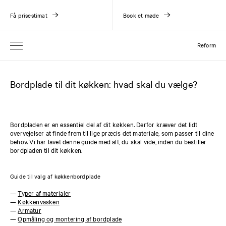
Få prisestimat
Book et møde
Reform
Bordplade til dit køkken: hvad skal du vælge?
Bordpladen er en essentiel del af dit køkken. Derfor kræver det lidt
overvejelser at finde frem til lige præcis det materiale, som passer til dine
behov. Vi har lavet denne guide med alt, du skal vide, inden du bestiller
bordpladen til dit køkken.
Guide til valg af køkkenbordplade
—
Typer af materialer
—
Køkkenvasken
—
Armatur
—
Opmåling og montering af bordplade