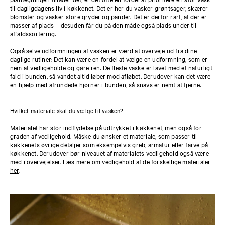
til dagligdagens liv i køkkenet. Det er her du vasker grøntsager, skærer
blomster og vasker store gryder og pander. Det er derfor rart, at der er
masser af plads – desuden får du på den måde også plads under til
affaldssortering.
Også selve udformningen af vasken er værd at overveje ud fra dine
daglige rutiner: Det kan være en fordel at vælge en udformning, som er
nem at vedligeholde og gøre ren. De fleste vaske er lavet med et naturligt
fald i bunden, så vandet altid løber mod afløbet. Derudover kan det være
en hjælp med afrundede hjørner i bunden, så snavs er nemt at fjerne.
Hvilket materiale skal du vælge til vasken?
Materialet har stor indflydelse på udtrykket i køkkenet, men også for
graden af vedligehold. Måske du ønsker et materiale, som passer til
køkkenets øvrige detaljer som eksempelvis greb, armatur eller farve på
køkkenet. Derudover bør niveauet af materialets vedligehold også være
med i overvejelser. Læs mere om vedligehold af de forskellige materialer
her
.