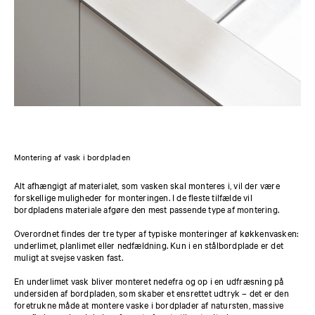
Montering af vask i bordpladen
Alt afhængigt af materialet, som vasken skal monteres i, vil der være
forskellige muligheder for monteringen. I de fleste tilfælde vil
bordpladens materiale afgøre den mest passende type af montering.
Overordnet findes der tre typer af typiske monteringer af køkkenvasken:
underlimet, planlimet eller nedfældning. Kun i en stålbordplade er det
muligt at svejse vasken fast.
En underlimet vask bliver monteret nedefra og op i en udfræsning på
undersiden af bordpladen, som skaber et ensrettet udtryk – det er den
foretrukne måde at montere vaske i bordplader af natursten, massive