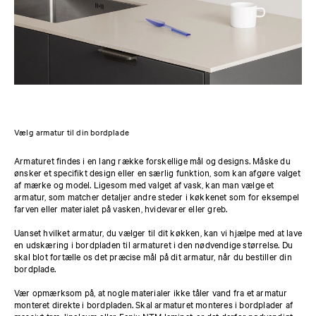
Vælg armatur til din bordplade
Armaturet findes i en lang række forskellige mål og designs. Måske du
ønsker et specifikt design eller en særlig funktion, som kan afgøre valget
af mærke og model. Ligesom med valget af vask, kan man vælge et
armatur, som matcher detaljer andre steder i køkkenet som for eksempel
farven eller materialet på vasken, hvidevarer eller greb.
Uanset hvilket armatur, du vælger til dit køkken, kan vi hjælpe med at lave
en udskæring i bordpladen til armaturet i den nødvendige størrelse. Du
skal blot fortælle os det præcise mål på dit armatur, når du bestiller din
bordplade.
Vær opmærksom på, at nogle materialer ikke tåler vand fra et armatur
monteret direkte i bordpladen. Skal armaturet monteres i bordplader af
massivt træ, linoleum eller Fenix NTM laminat, er det derfor nødvendigt