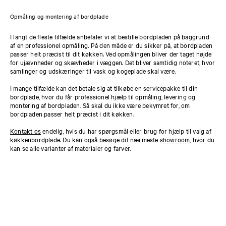
Opmåling og montering af bordplade
I langt de fleste tilfælde anbefaler vi at bestille bordpladen på baggrund
af en professionel opmåling. På den måde er du sikker på, at bordpladen
passer helt præcist til dit køkken. Ved opmålingen bliver der taget højde
for ujævnheder og skævheder i væggen. Det bliver samtidig noteret, hvor
samlinger og udskæringer til vask og kogeplade skal være.
I mange tilfælde kan det betale sig at tilkøbe en servicepakke til din
bordplade, hvor du får professionel hjælp til opmåling, levering og
montering af bordpladen. Så skal du ikke være bekymret for, om
bordpladen passer helt præcist i dit køkken.
Kontakt os
endelig, hvis du har spørgsmål eller brug for hjælp til valg af
køkkenbordplade. Du kan også besøge dit nærmeste
showroom
, hvor du
kan se alle varianter af materialer og farver.