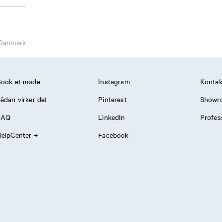
Danmark
Book et møde
Instagram
Kontak
ådan virker det
Pinterest
Showr
FAQ
LinkedIn
Profes
elpCenter
Facebook