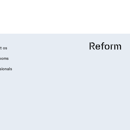
t os
ooms
sionals