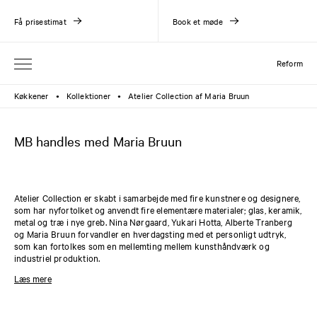
Få prisestimat
Book et møde
Reform
Køkkener
Kollektioner
Atelier Collection af Maria Bruun
●
●
MB handles med Maria Bruun
Atelier Collection er skabt i samarbejde med fire kunstnere og designere,
som har nyfortolket og anvendt fire elementære materialer; glas, keramik,
metal og træ i nye greb. Nina Nørgaard, Yukari Hotta, Alberte Tranberg
og Maria Bruun forvandler en hverdagsting med et personligt udtryk,
som kan fortolkes som en mellemting mellem kunsthåndværk og
industriel produktion.
Trægrebene fra Atelier Collection er designet af Maria Bruun og fås i to
Læs mere
versioner: Et knopgreb og et greb med U-form. Knopgrebet i træ har en
diameter på 28 mm, og trægrebet med U-form har en længde på 128 mm.
Grebene er kompatible med kollektionerne
PLAIN
og
SHAKER
.