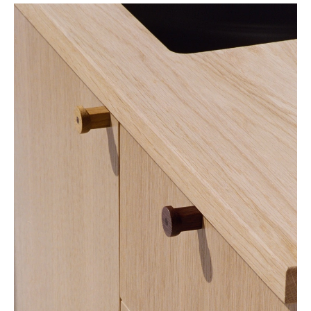
Fås i enten naturlig eller mørkbejdset eg. Begge greb er fremstillet af
massiv europæisk eg med en integreret dyvel af mørk sortbejdset eg.
Trægrebene er overfladebehandlet med mat klar PU-lak, som gør dem
nemme at rengøre og vedligeholde.