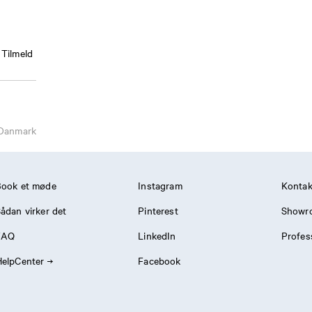
Tilmeld
Danmark
Book et møde
Instagram
Kontak
ådan virker det
Pinterest
Showr
FAQ
LinkedIn
Profes
elpCenter
Facebook