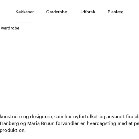
Køkkener
Garderobe
Udforsk
Planlæg
n_wardrobe
e kunstnere og designere, som har nyfortolket og anvendt fire e
e Tranberg og Maria Bruun forvandler en hverdagsting med et pe
produktion.