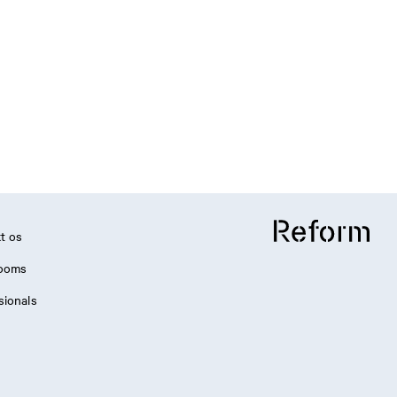
t os
ooms
sionals