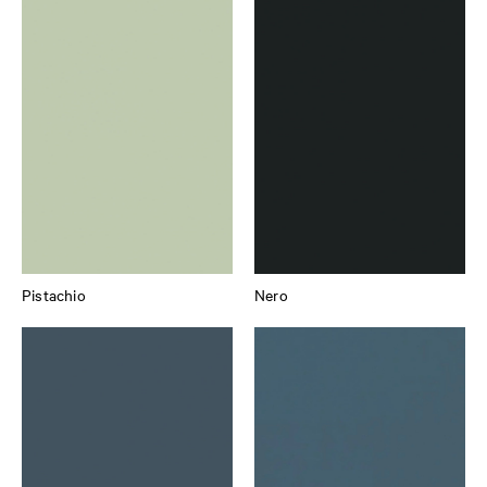
Pistachio
Nero