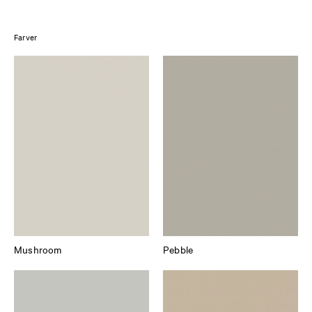
Farver
Mushroom
Pebble