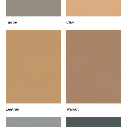
Taupe
Clay
Leather
Walnut