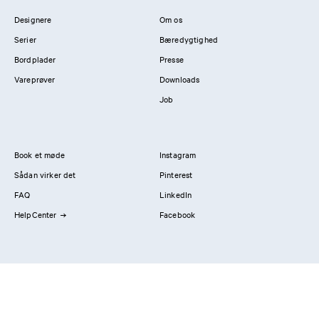
Designere
Om os
Serier
Bæredygtighed
Bordplader
Presse
Vareprøver
Downloads
Job
Book et møde
Instagram
Sådan virker det
Pinterest
FAQ
LinkedIn
HelpCenter
Facebook
Kontakt os
Showrooms
Professionals