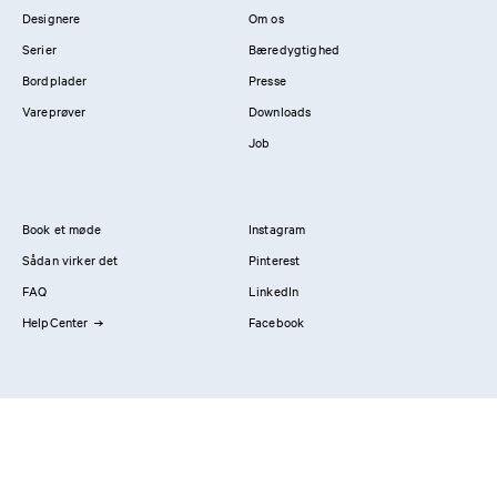
Designere
Om os
Serier
Bæredygtighed
Bordplader
Presse
Vareprøver
Downloads
Job
Book et møde
Instagram
Sådan virker det
Pinterest
FAQ
LinkedIn
HelpCenter
Facebook
Kontakt os
Showrooms
Professionals