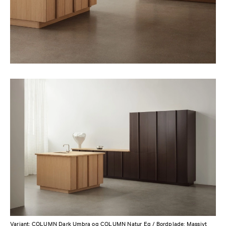
Variant:
COLUMN Dark Umbra
og
COLUMN Natur Eg
/ Bordplade:
Massivt