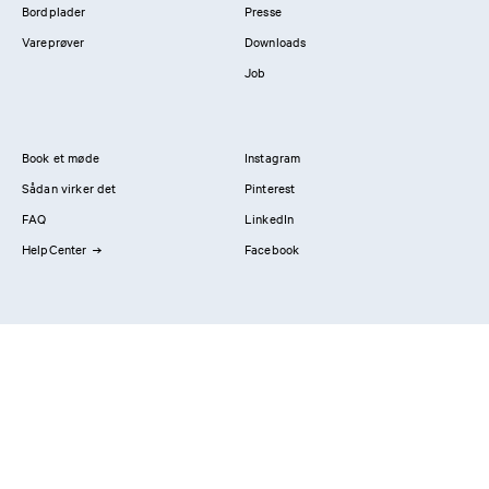
Bordplader
Presse
Vareprøver
Downloads
Job
Book et møde
Instagram
Sådan virker det
Pinterest
FAQ
LinkedIn
HelpCenter
Facebook
Kontakt os
Showrooms
Professionals
Privatlivspolitik