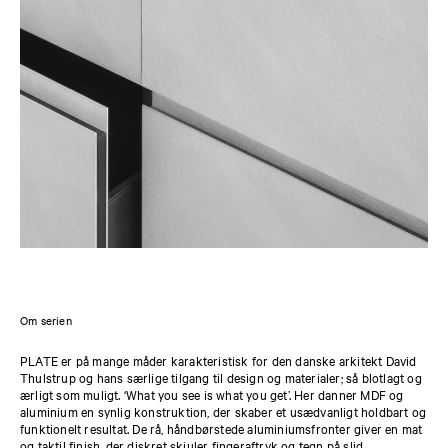
Om serien
PLATE er på mange måder karakteristisk for den danske arkitekt David
Thulstrup og hans særlige tilgang til design og materialer; så blotlagt og
ærligt som muligt. ‘What you see is what you get’. Her danner MDF og
aluminium en synlig konstruktion, der skaber et usædvanligt holdbart og
funktionelt resultat. De rå, håndbørstede aluminiumsfronter giver en mat
og taktil finish, der diskret skjuler fingeraftryk og tegn på slid.