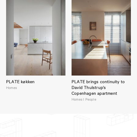
PLATE køkken
PLATE brings continuity to
David Thulstrup’s
Homes
Copenhagen apartment
Homes I People