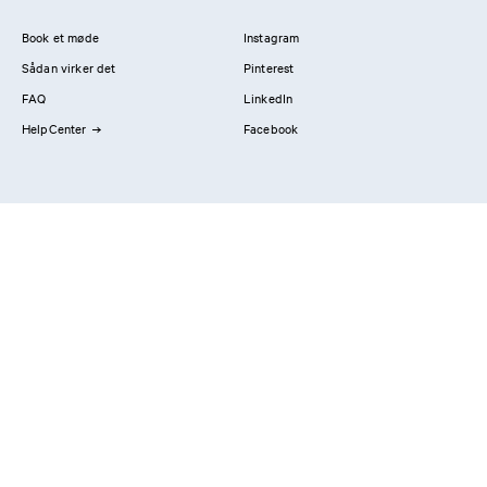
Book et møde
Instagram
Sådan virker det
Pinterest
FAQ
LinkedIn
HelpCenter
Facebook
Kontakt os
Showrooms
Professionals
Privatlivspolitik
Imprint