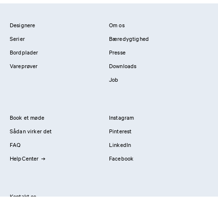
Designere
Om os
Serier
Bæredygtighed
Bordplader
Presse
Vareprøver
Downloads
Job
Book et møde
Instagram
Sådan virker det
Pinterest
FAQ
LinkedIn
HelpCenter
Facebook
Kontakt os
Showrooms