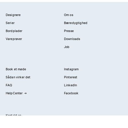
Designere
Om os
Serier
Bæredygtighed
Bordplader
Presse
Vareprøver
Downloads
Job
Book et møde
Instagram
Sådan virker det
Pinterest
FAQ
LinkedIn
HelpCenter
Facebook
Kontakt os
Showrooms