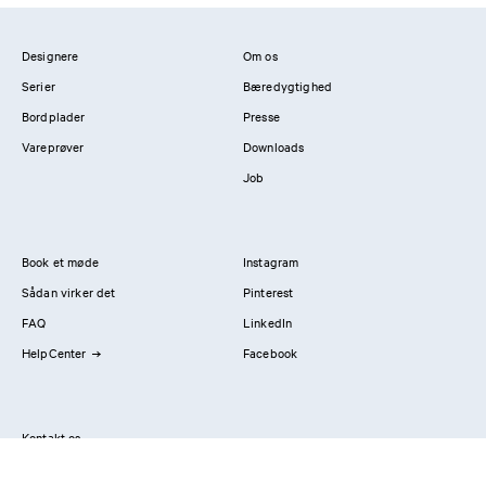
Designere
Om os
Serier
Bæredygtighed
Bordplader
Presse
Vareprøver
Downloads
Job
Book et møde
Instagram
Sådan virker det
Pinterest
FAQ
LinkedIn
HelpCenter
Facebook
Kontakt os
Showrooms