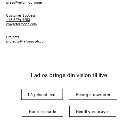
press@reformcph.com
Customer Success
+45 3274 7253
cs@reformcph.com
Projects
projects@reformcph.com
Lad os bringe din vision til live
Få prisestimat
Besøg showroom
Book et møde
Bestil vareprøver