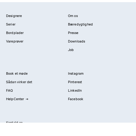
Designere
Om os
Serier
Bæredygtighed
Bordplader
Presse
Vareprøver
Downloads
Job
Book et møde
Instagram
Sådan virker det
Pinterest
FAQ
LinkedIn
HelpCenter
Facebook
Kontakt os
Showrooms