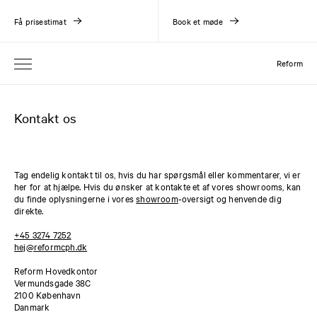
Få prisestimat
Book et møde
Reform
Kontakt os
Tag endelig kontakt til os, hvis du har spørgsmål eller kommentarer, vi er
her for at hjælpe. Hvis du ønsker at kontakte et af vores showrooms, kan
du finde oplysningerne i vores
showroom
‑oversigt og henvende dig
direkte.
+45 3274 7252
hej@reformcph.dk
Reform Hovedkontor
Vermundsgade 38C
2100 København
Danmark