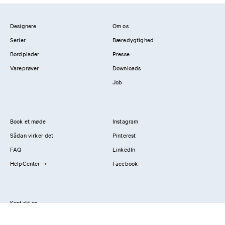
Designere
Om os
Serier
Bæredygtighed
Bordplader
Presse
Vareprøver
Downloads
Job
Book et møde
Instagram
Sådan virker det
Pinterest
FAQ
LinkedIn
HelpCenter
Facebook
Kontakt os
Showrooms