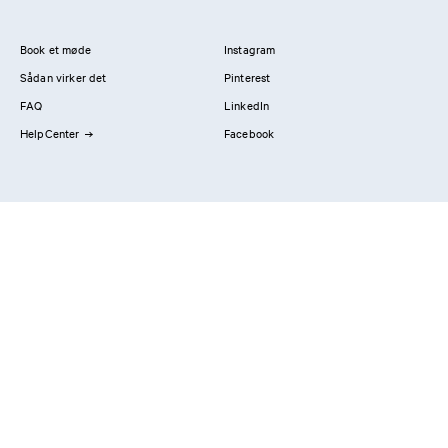
Book et møde
Instagram
Sådan virker det
Pinterest
FAQ
LinkedIn
HelpCenter
Facebook
Kontakt os
Showrooms
Professionals
Privatlivspolitik
Imprint