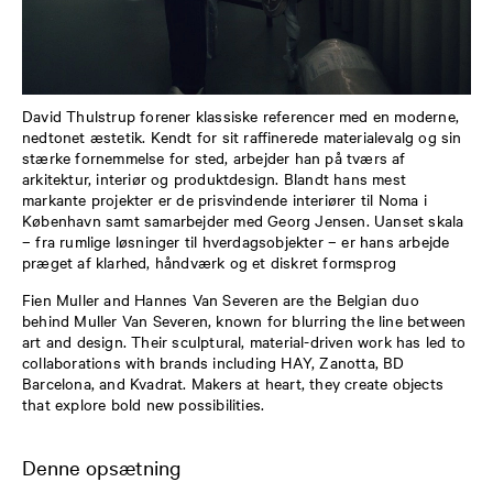
David Thulstrup forener klassiske referencer med en moderne,
nedtonet æstetik. Kendt for sit raffinerede materialevalg og sin
stærke fornemmelse for sted, arbejder han på tværs af
arkitektur, interiør og produktdesign. Blandt hans mest
markante projekter er de prisvindende interiører til Noma i
København samt samarbejder med Georg Jensen. Uanset skala
– fra rumlige løsninger til hverdagsobjekter – er hans arbejde
præget af klarhed, håndværk og et diskret formsprog
Fien
Muller and Hannes Van Severen are the Belgian duo
behind Muller Van Severen, known for blurring the line between
art and design. Their sculptural, material-driven work has led to
collaborations with brands including HAY,
Zanotta
, BD
Barcelona, and
Kvadrat
. Makers at heart, they create objects
that explore bold new possibilities.
Denne opsætning