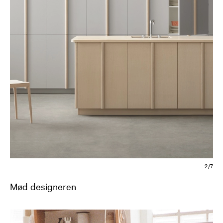
2/7
Mød designeren