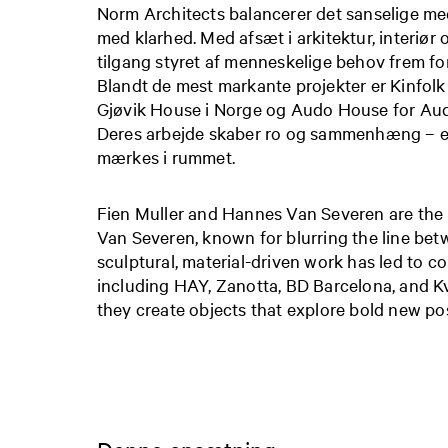
Norm Architects balancerer det sanselige me
med klarhed. Med afsæt i arkitektur, interiør
tilgang styret af menneskelige behov frem fo
Blandt de mest markante projekter er Kinfolk
Gjøvik House i Norge og Audo House for A
Deres arbejde skaber ro og sammenhæng – e
mærkes i rummet.
Fien
Muller and Hannes Van Severen are the 
Van Severen, known for blurring the line bet
sculptural, material-driven work has led to c
including HAY,
Zanotta
, BD Barcelona, and
K
they create objects that explore bold new poss