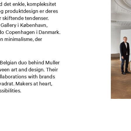
d det enkle, kompleksitet
 og produktdesign er deres
r skiftende tendenser.
 Gallery i København,
udo Copenhagen i Danmark.
n minimalisme, der
Belgian duo behind Muller
ween art and design. Their
ollaborations with brands
vadrat
. Makers at heart,
ibilities.