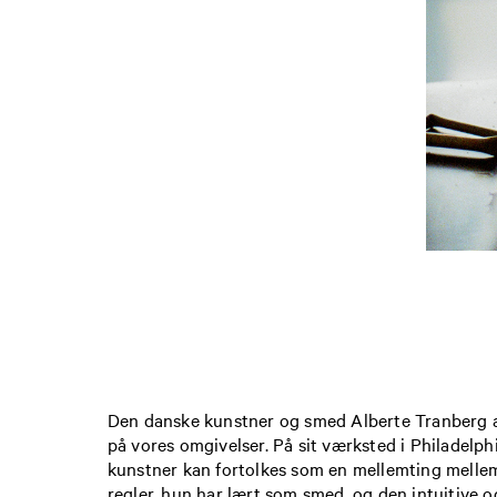
Den danske kunstner og smed Alberte Tranberg ar
på vores omgivelser. På sit værksted i Philadel
kunstner kan fortolkes som en mellemting melle
regler, hun har lært som smed, og den intuitive 