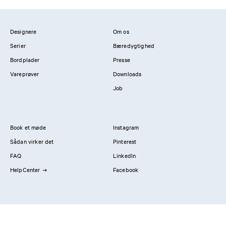
Designere
Om os
Serier
Bæredygtighed
Bordplader
Presse
Vareprøver
Downloads
Job
Book et møde
Instagram
Sådan virker det
Pinterest
FAQ
LinkedIn
HelpCenter
Facebook
Kontakt os
Showrooms