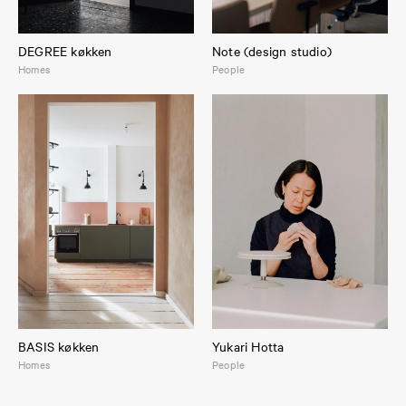
DEGREE køkken
Note (design studio)
Homes
People
BASIS køkken
Yukari Hotta
Homes
People