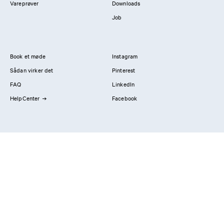
Vareprøver
Downloads
Job
Book et møde
Instagram
Sådan virker det
Pinterest
FAQ
LinkedIn
HelpCenter
Facebook
Kontakt os
Showrooms
Professionals
Privatlivspolitik
Imprint