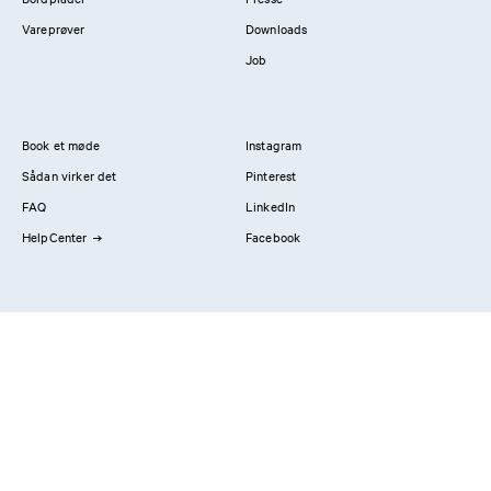
Vareprøver
Downloads
Job
Book et møde
Instagram
Sådan virker det
Pinterest
FAQ
LinkedIn
HelpCenter
Facebook
Kontakt os
Showrooms
Professionals
Privatlivspolitik