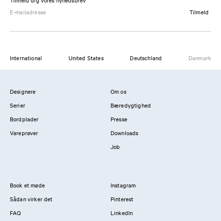
Tilmeld dig vores nyhedsbrev
Tilmeld
International
United States
Deutschland
Danmark
Designere
Om os
Serier
Bæredygtighed
Bordplader
Presse
Vareprøver
Downloads
Job
Book et møde
Instagram
Sådan virker det
Pinterest
FAQ
LinkedIn