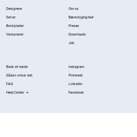
Designere
Om os
Serier
Bæredygtighed
Bordplader
Presse
Vareprøver
Downloads
Job
Book et møde
Instagram
Sådan virker det
Pinterest
FAQ
LinkedIn
HelpCenter
Facebook
Kontakt os
Showrooms
Professionals