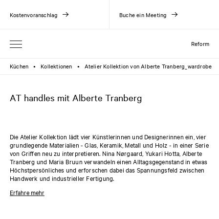
Kostenvoranschlag
Buche ein Meeting
Reform
Küchen
Kollektionen
Atelier Kollektion von Alberte Tranberg_wardrobe
●
●
AT handles mit Alberte Tranberg
Die Atelier Kollektion lädt vier Künstlerinnen und Designerinnen ein, vier
grundlegende Materialien - Glas, Keramik, Metall und Holz - in einer Serie
von Griffen neu zu interpretieren. Nina Nørgaard, Yukari Hotta, Alberte
Tranberg und Maria Bruun verwandeln einen Alltagsgegenstand in etwas
Höchstpersönliches und erforschen dabei das Spannungsfeld zwischen
Handwerk und industrieller Fertigung.
Die U-förmigen Metallgriffe von Alberte Tranberg gibt es in zwei Größen,
Erfahre mehr
die jeweils in zwei Varianten erhältlich sind: rohem Messing oder
oxidiertem Messing. Beide Griffe sind aus einem Zylinder aus rohem
Messing mit einem Außendurchmesser von 13 mm und einer Länge von