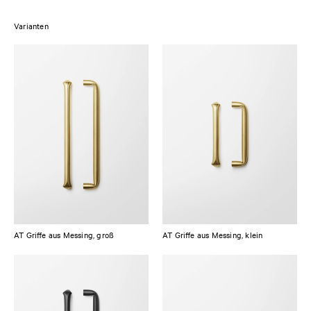
128 mm oder 224 mm gefertigt. Die Griffe sind mit den Kollektionen
PLAIN
und
SHAKER
kompatibel.
Varianten
Das rohe Messing wurde leicht gebürstet und getrommelt, ohne die
Oberfläche zu versiegeln, was bedeutet, dass es mit der Zeit patiniert, was
zu seiner einzigartigen Erscheinung beiträgt. Das oxidierte Messing
wurde mit einer schwarzen Brünierung und einem matten Lack
behandelt, um seinen besonderen Charakter zu erhalten.
AT Griffe aus Messing, groß
AT Griffe aus Messing, klein