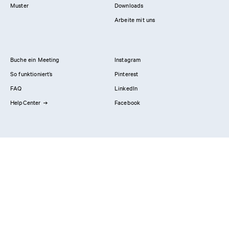
Muster
Downloads
Arbeite mit uns
Buche ein Meeting
Instagram
So funktioniert’s
Pinterest
FAQ
LinkedIn
HelpCenter
Facebook
Kontaktiere uns
Showrooms
Professionals
Privacy Policy
Impressum