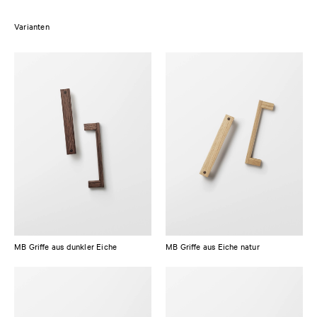
mit den Kollektionen
PLAIN
und
SHAKER
kompatibel.
Varianten
Beide Griffe, erhältlich in Eiche Natur oder gebeizter Eiche Dunkel, sind
aus massiver europäischer Eiche gefertigt und haben einen integrierten
Dübel aus dunkelschwarz gebeizter Eiche. Die Holzgriffe sind durch
einen matten PU-Klarlack geschützt, was ihre Reinigung und Pflege
erleichtert.
MB Griffe aus dunkler Eiche
MB Griffe aus Eiche natur