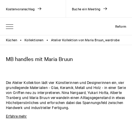
Kostenvoranschlag
Buche ein Meeting
Reform
Küchen
Kollektionen
Atelier Kollektion von Maria Bruun_wardrobe
●
●
MB handles mit Maria Bruun
Die Atelier Kollektion lädt vier Künstlerinnen und Designerinnen ein, vier
grundlegende Materialien - Glas, Keramik, Metall und Holz - in einer Serie
von Griffen neu zu interpretieren. Nina Nørgaard, Yukari Hotta, Alberte
Tranberg und Maria Bruun verwandeln einen Alltagsgegenstand in etwas
Höchstpersönliches und erforschen dabei das Spannungsfeld zwischen
Handwerk und industrieller Fertigung.
Die Holzgriffe aus der Atelier Kollektion wurden von Maria Bruun
Erfahre mehr
entworfen und sind in zwei Varianten erhältlich: als Knauf und als U-
förmiger Griff. Der Holzknauf hat einen Kopfdurchmesser von 28 mm
und der U-förmige Holzgriff hat eine Länge von 128 mm. Die Griffe sind