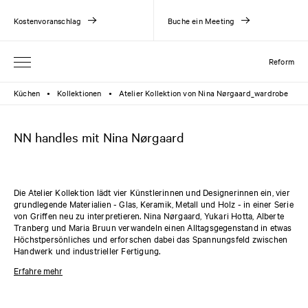
Kostenvoranschlag
Buche ein Meeting
Reform
Küchen
Kollektionen
Atelier Kollektion von Nina Nørgaard_wardrobe
●
●
NN handles mit Nina Nørgaard
Die Atelier Kollektion lädt vier Künstlerinnen und Designerinnen ein, vier
grundlegende Materialien - Glas, Keramik, Metall und Holz - in einer Serie
von Griffen neu zu interpretieren. Nina Nørgaard, Yukari Hotta, Alberte
Tranberg und Maria Bruun verwandeln einen Alltagsgegenstand in etwas
Höchstpersönliches und erforschen dabei das Spannungsfeld zwischen
Handwerk und industrieller Fertigung.
Nina Nørgaard hat zwei verschiedene Glasgriffe für die Atelier Kollektion
Erfahre mehr
entworfen. Beide Griffe unterscheiden sich leicht in Form und Größe und
sind in ausgewählten Farbvarianten erhältlich. Alle Griffe sind mit den
Kollektionen
PLAIN
und
SHAKER
kompatibel.