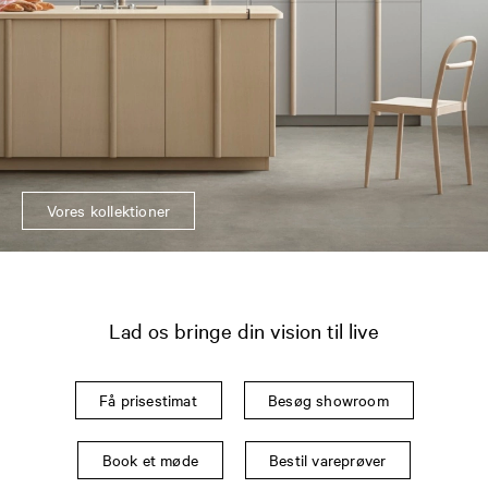
Vores kollektioner
Lad os bringe din vision til live
Få prisestimat
Besøg showroom
Book et møde
Bestil vareprøver