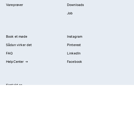
Vareprøver
Downloads
Job
Book et møde
Instagram
Sådan virker det
Pinterest
FAQ
LinkedIn
HelpCenter
Facebook
Kontakt os
Showrooms
Professionals
Privatlivspolitik
Imprint